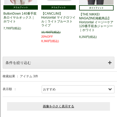
スリムフィット
スリムフィット
タイトフィット
ButtonDown 140番手双
【CANCLINI】
【THE NIKKEI
糸ロイヤルオックス｜
Horizontal マイクロツイ
MAGAZINE掲載商品】
ホワイト
ル｜ライトブルースト
Horizontal イージーケア
ライプ
120番手双糸ジャージー
7,700円(税込)
｜ホワイト
10,450円(税込)
20%OFF
8,250円(税込)
8,360円(税込)
条件を絞り込む
検索結果 ： アイテム
3
件
表示順 ：