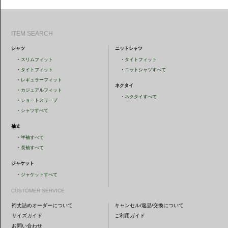
ITEM SEARCH
シャツ
ニットシャツ
・
スリムフィット
・
タイトフィット
・
タイトフィット
・
ニットシャツすべて
・
レギュラーフィット
ネクタイ
・
カジュアルフィット
・
ネクタイすべて
・
ショートスリーブ
・
シャツすべて
袖丈
・
半袖すべて
・
長袖すべて
ジャケット
・
ジャケットすべて
CUSTOMER SERVICE
裄丈詰めオーダーについて
キャンセル/返品/交換について
サイズガイド
ご利用ガイド
お問い合わせ