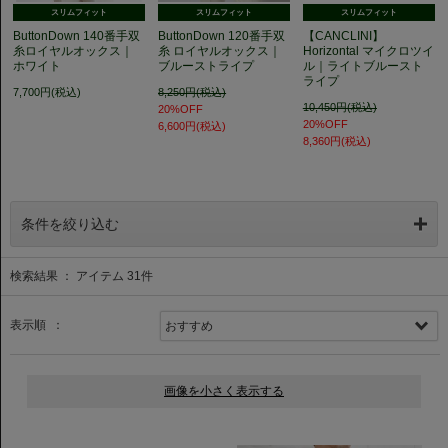
スリムフィット
スリムフィット
スリムフィット
ButtonDown 140番手双
ButtonDown 120番手双
【CANCLINI】
糸ロイヤルオックス｜
糸 ロイヤルオックス｜
Horizontal マイクロツイ
ホワイト
ブルーストライプ
ル｜ライトブルースト
ライプ
7,700円(税込)
8,250円(税込)
10,450円(税込)
20%OFF
20%OFF
6,600円(税込)
8,360円(税込)
条件を絞り込む
検索結果 ： アイテム
31
件
表示順 ：