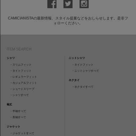
CAMICIANISTAの最新情報、スタイル提案などをおしらせします。是非フ
ォローください。
ITEM SEARCH
シャツ
ニットシャツ
・
スリムフィット
・
タイトフィット
・
タイトフィット
・
ニットシャツすべて
・
レギュラーフィット
ネクタイ
・
カジュアルフィット
・
ネクタイすべて
・
ショートスリーブ
・
シャツすべて
袖丈
・
半袖すべて
・
長袖すべて
ジャケット
・
ジャケットすべて