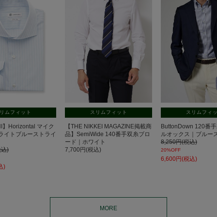
リムフィット
スリムフィット
スリムフィ
I】Horizontal マイク
【THE NIKKEI MAGAZINE掲載商
ButtonDown 120
ライトブルーストライ
品】SemiWide 140番手双糸ブロ
ルオックス｜ブルー
ード｜ホワイト
8,250円(税込)
税込)
7,700円(税込)
20%OFF
6,600円(税込)
込)
MORE