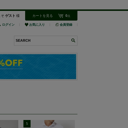
こそ
ゲスト
様
カートを見る
0
点
ログイン
お気に入り
会員登録
検索
5