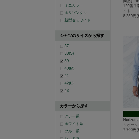
商品】Hor
ミニカラー
120番
イト
ホリゾンタル
8,250円
新型セミワイド
シャツのサイズから探す
37
38(S)
39
40(M)
41
42(L)
43
カラーから探す
グレー系
Horizo
ホワイト系
ルオック
7,700円
ブルー系
レッド系