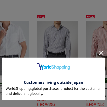
セー
セー
ル
ル
スリムフィット
スリム
ショートスリーブ
【LEGGIUNO】Horizontal 120
【LEGGIUNO】Ho
izontal イージーケア マ
番手双糸 ブロード｜ネイビース
番手双糸 ブロ
イル｜ホワイト
トライプ
トライプ
(税込)
10,450円(税込)
10,450円(税込)
20%OFF
20%OFF
8,360円(税込)
8,360円(税込)