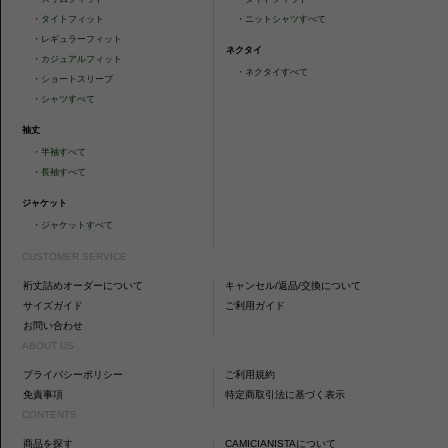
・
タイトフィット
・
ニットシャツすべて
・
レギュラーフィット
ネクタイ
・
カジュアルフィット
・
ネクタイすべて
・
ショートスリーブ
・
シャツすべて
袖丈
・
半袖すべて
・
長袖すべて
ジャケット
・
ジャケットすべて
CUSTOMER SERVICE
裄丈詰めオーダーについて
キャンセル/返品/交換について
サイズガイド
ご利用ガイド
お問い合わせ
ABOUT US
プライバシーポリシー
ご利用規約
免責事項
特定商取引法に基づく表示
CONTENTS
商品を探す
CAMICIANISTAについて