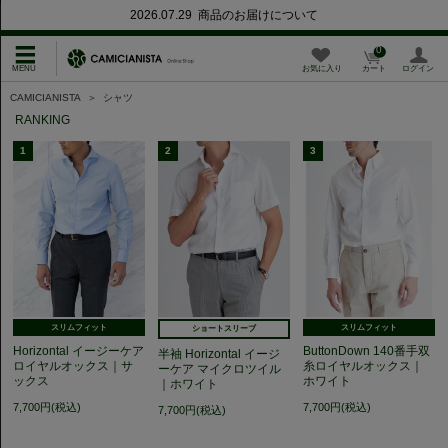
2026.07.29 商品のお届けについて
0
お気に入り
カート
ログイン
CAMICIANISTA
＞
シャツ
RANKING
1
2
3
スリムフィット
スリムフィット
ショートスリーブ
Horizontal イージーケア
ButtonDown 140番手双
半袖 Horizontal イージ
ロイヤルオックス｜サ
糸ロイヤルオックス｜
ーケア マイクロツイル
ックス
ホワイト
｜ホワイト
7,700円(税込)
7,700円(税込)
7,700円(税込)