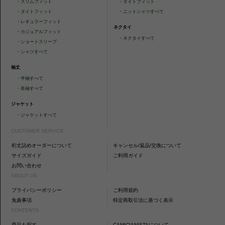
・
スリムフィット
・
タイトフィット
・
タイトフィット
・
ニットシャツすべて
・
レギュラーフィット
ネクタイ
・
カジュアルフィット
・
ネクタイすべて
・
ショートスリーブ
・
シャツすべて
袖丈
・
半袖すべて
・
長袖すべて
ジャケット
・
ジャケットすべて
CUSTOMER SERVICE
裄丈詰めオーダーについて
キャンセル/返品/交換について
サイズガイド
ご利用ガイド
お問い合わせ
ABOUT US
プライバシーポリシー
ご利用規約
免責事項
特定商取引法に基づく表示
CONTENTS
商品を探す
CAMICIANISTAについて