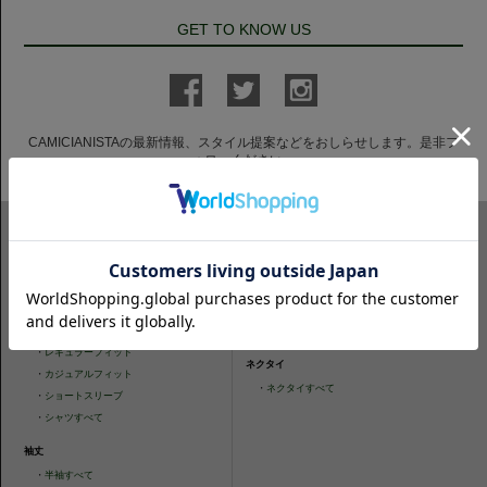
GET TO KNOW US
CAMICIANISTAの最新情報、スタイル提案などをおしらせします。是非フ
ォローください。
ITEM SEARCH
シャツ
ニットシャツ
・
スリムフィット
・
タイトフィット
・
タイトフィット
・
ニットシャツすべて
・
レギュラーフィット
ネクタイ
・
カジュアルフィット
・
ネクタイすべて
・
ショートスリーブ
・
シャツすべて
袖丈
・
半袖すべて