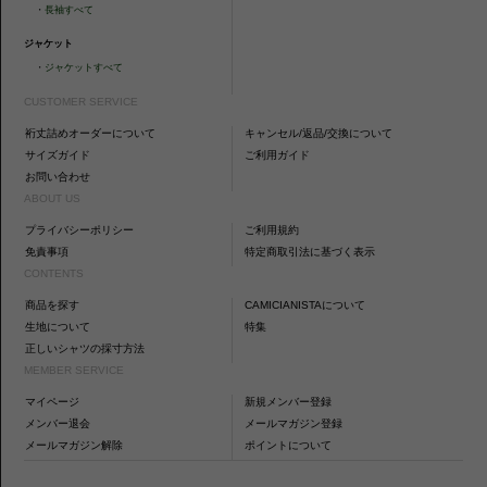
・
長袖すべて
ジャケット
・
ジャケットすべて
CUSTOMER SERVICE
裄丈詰めオーダーについて
キャンセル/返品/交換について
サイズガイド
ご利用ガイド
お問い合わせ
ABOUT US
プライバシーポリシー
ご利用規約
免責事項
特定商取引法に基づく表示
CONTENTS
商品を探す
CAMICIANISTAについて
生地について
特集
正しいシャツの採寸方法
MEMBER SERVICE
マイページ
新規メンバー登録
メンバー退会
メールマガジン登録
メールマガジン解除
ポイントについて