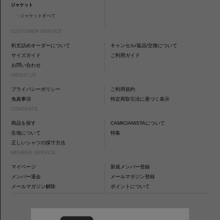
ジャケット
・
ジャケットすべて
CUSTOMER SERVICE
裄丈詰めオーダーについて
キャンセル/返品/交換について
サイズガイド
ご利用ガイド
お問い合わせ
ABOUT US
プライバシーポリシー
ご利用規約
免責事項
特定商取引法に基づく表示
CONTENTS
商品を探す
CAMICIANISTAについて
生地について
特集
正しいシャツの採寸方法
MEMBER SERVICE
マイページ
新規メンバー登録
メンバー退会
メールマガジン登録
メールマガジン解除
ポイントについて