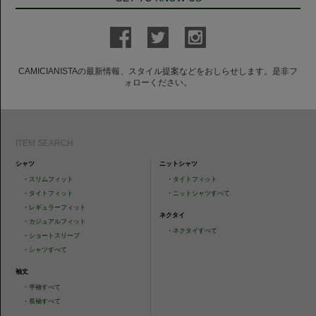
CAMICIANISTAの最新情報、スタイル提案などをおしらせします。是非フ
ォローください。
ITEM SEARCH
シャツ
ニットシャツ
・
スリムフィット
・
タイトフィット
・
タイトフィット
・
ニットシャツすべて
・
レギュラーフィット
ネクタイ
・
カジュアルフィット
・
ネクタイすべて
・
ショートスリーブ
・
シャツすべて
袖丈
・
半袖すべて
・
長袖すべて