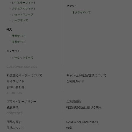
・
レギュラーフィット
ネクタイ
・
カジュアルフィット
・
ネクタイすべて
・
ショートスリーブ
・
シャツすべて
袖丈
・
半袖すべて
・
長袖すべて
ジャケット
・
ジャケットすべて
CUSTOMER SERVICE
裄丈詰めオーダーについて
キャンセル/返品/交換について
サイズガイド
ご利用ガイド
お問い合わせ
ABOUT US
プライバシーポリシー
ご利用規約
免責事項
特定商取引法に基づく表示
CONTENTS
商品を探す
CAMICIANISTAについて
生地について
特集