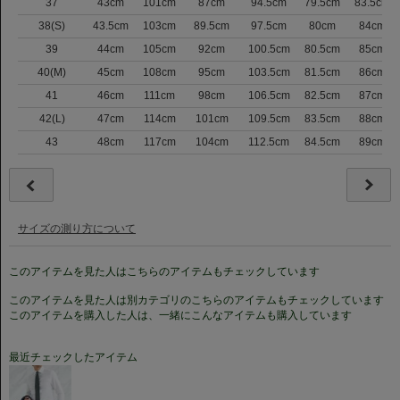
37
43cm
101cm
87cm
94.5cm
79.5cm
83.5cm
38(S)
43.5cm
103cm
89.5cm
97.5cm
80cm
84cm
39
44cm
105cm
92cm
100.5cm
80.5cm
85cm
40(M)
45cm
108cm
95cm
103.5cm
81.5cm
86cm
41
46cm
111cm
98cm
106.5cm
82.5cm
87cm
42(L)
47cm
114cm
101cm
109.5cm
83.5cm
88cm
43
48cm
117cm
104cm
112.5cm
84.5cm
89cm
サイズの測り方について
このアイテムを見た人はこちらのアイテムもチェックしています
このアイテムを見た人は別カテゴリのこちらのアイテムもチェックしています
このアイテムを購入した人は、一緒にこんなアイテムも購入しています
最近チェックしたアイテム