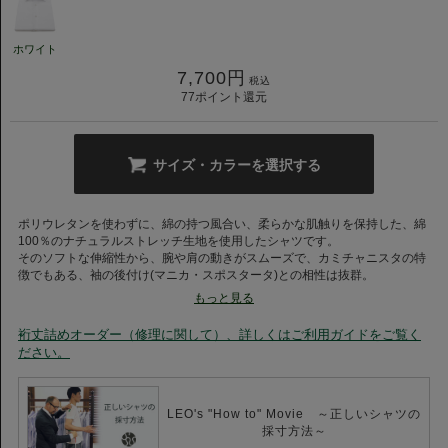
ホワイト
7,700
円
税込
77
ポイント還元
サイズ・カラーを選択する
ポリウレタンを使わずに、綿の持つ風合い、柔らかな肌触りを保持した、綿
100％のナチュラルストレッチ生地を使用したシャツです。
そのソフトな伸縮性から、腕や肩の動きがスムーズで、カミチャニスタの特
徴でもある、袖の後付け(マニカ・スポスタータ)との相性は抜群。
非常に快適な着心地を実現しました。
もっと見る
ポリウレタンほどの伸縮性はございませんが、特殊な製造工程により生地の
復元性も高く、長期間にわたり適度な伸縮性を保つことができます。
裄丈詰めオーダー（修理に関して）、詳しくはご利用ガイドをご覧く
ださい。
LEO's "How to" Movie ～正しいシャツの
採寸方法～