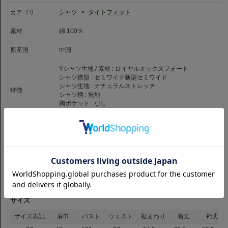
カテゴリ
シャツ
>
タイトフィット
素材
綿:100％
原産国
中国
Yシャツ生地 / 素材 :
ロイヤルオックスフォード
シャツ襟型 :
セミワイド
新型セミワイド
シャツ生地 :
ナチュラルストレッチ
特徴
シャツ柄 :
無地
胸ポケット :
なし
カフス :
シングル
商品コード
1059399306045
品番
TIG-CHN-SE2-S-80RO-WH
（お問い合わせの際には、上記商品コードをお伝え下さい。）
返品について
サイズ
サイズ表記
肩巾
バスト
ウエスト
裾まわり
着丈
裄丈