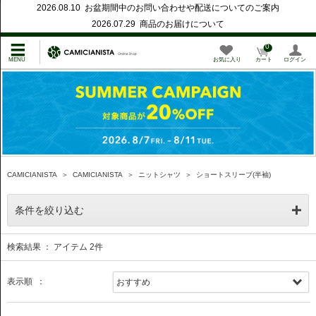
2026.08.10 お盆期間中のお問い合わせや配送についてのご案内
2026.07.29 商品のお届けについて
0
お気に入り
カート
ログイン
CAMICIANISTA
＞
CAMICIANISTA
＞
ニットシャツ
＞
ショートスリーブ(半袖)
条件を絞り込む
検索結果 ： アイテム
2
件
表示順 ：