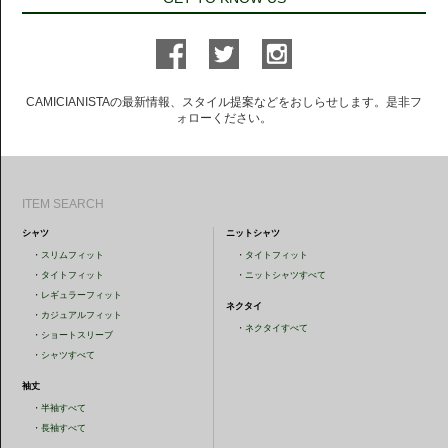
CAMICIANISTAの最新情報、スタイル提案などをおしらせします。是非フ
ォローください。
ITEM SEARCH
シャツ
ニットシャツ
・
スリムフィット
・
タイトフィット
・
タイトフィット
・
ニットシャツすべて
・
レギュラーフィット
ネクタイ
・
カジュアルフィット
・
ネクタイすべて
・
ショートスリーブ
・
シャツすべて
袖丈
・
半袖すべて
・
長袖すべて