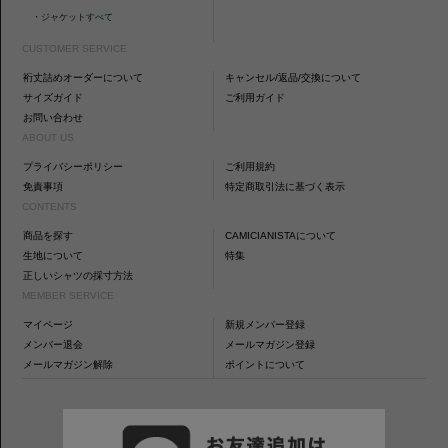
・
ジャケットすべて
CUSTOMER SERVICE
裄丈詰めオーダーについて
キャンセル/返品/交換について
サイズガイド
ご利用ガイド
お問い合わせ
ABOUT US
プライバシーポリシー
ご利用規約
免責事項
特定商取引法に基づく表示
CONTENTS
商品を探す
CAMICIANISTAについて
生地について
特集
正しいシャツの採寸方法
MEMBER SERVICE
マイページ
新規メンバー登録
メンバー退会
メールマガジン登録
メールマガジン解除
ポイントについて