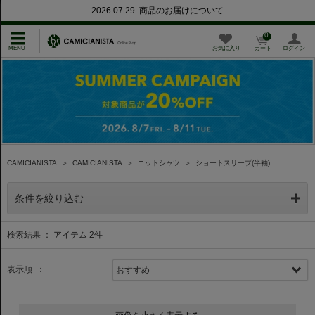
2026.07.29 商品のお届けについて
0
お気に入り
カート
ログイン
CAMICIANISTA
＞
CAMICIANISTA
＞
ニットシャツ
＞
ショートスリーブ(半袖)
条件を絞り込む
検索結果 ： アイテム
2
件
表示順 ：