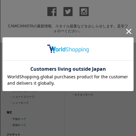
CAMICIANISTAの最新情報、スタイル提案などをおしらせします。是非フ
ォローください。
ITEM SEARCH
シャツ
ニットシャツ
・
スリムフィット
・
タイトフィット
・
タイトフィット
・
ニットシャツすべて
・
レギュラーフィット
ネクタイ
・
カジュアルフィット
・
ネクタイすべて
・
ショートスリーブ
・
シャツすべて
袖丈
・
半袖すべて
・
長袖すべて
ジャケット