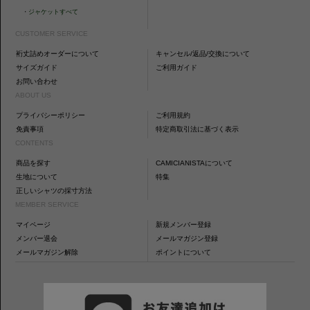
・
ジャケットすべて
CUSTOMER SERVICE
裄丈詰めオーダーについて
キャンセル/返品/交換について
サイズガイド
ご利用ガイド
お問い合わせ
ABOUT US
プライバシーポリシー
ご利用規約
免責事項
特定商取引法に基づく表示
CONTENTS
商品を探す
CAMICIANISTAについて
生地について
特集
正しいシャツの採寸方法
MEMBER SERVICE
マイページ
新規メンバー登録
メンバー退会
メールマガジン登録
メールマガジン解除
ポイントについて