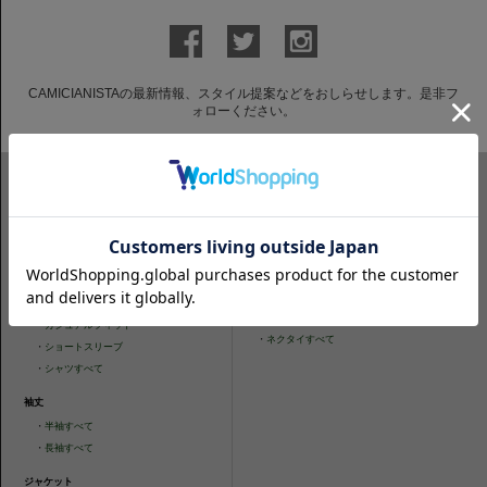
CAMICIANISTAの最新情報、スタイル提案などをおしらせします。是非フ
ォローください。
ITEM SEARCH
シャツ
ニットシャツ
・
スリムフィット
・
タイトフィット
・
タイトフィット
・
ニットシャツすべて
・
レギュラーフィット
ネクタイ
・
カジュアルフィット
・
ネクタイすべて
・
ショートスリーブ
・
シャツすべて
袖丈
・
半袖すべて
・
長袖すべて
ジャケット