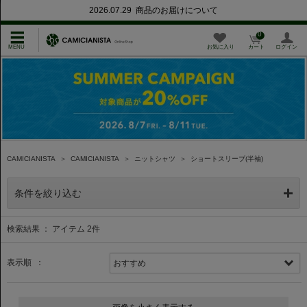
2026.07.29 商品のお届けについて
0
お気に入り
カート
ログイン
CAMICIANISTA
＞
CAMICIANISTA
＞
ニットシャツ
＞
ショートスリーブ(半袖)
条件を絞り込む
検索結果 ： アイテム
2
件
表示順 ：