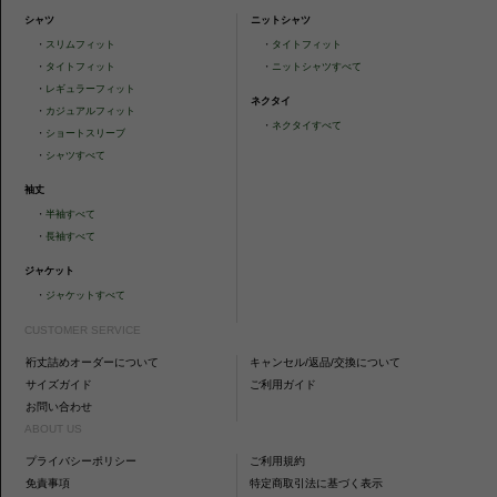
シャツ
ニットシャツ
・
スリムフィット
・
タイトフィット
・
タイトフィット
・
ニットシャツすべて
・
レギュラーフィット
ネクタイ
・
カジュアルフィット
・
ネクタイすべて
・
ショートスリーブ
・
シャツすべて
袖丈
・
半袖すべて
・
長袖すべて
ジャケット
・
ジャケットすべて
CUSTOMER SERVICE
裄丈詰めオーダーについて
キャンセル/返品/交換について
サイズガイド
ご利用ガイド
お問い合わせ
ABOUT US
プライバシーポリシー
ご利用規約
免責事項
特定商取引法に基づく表示