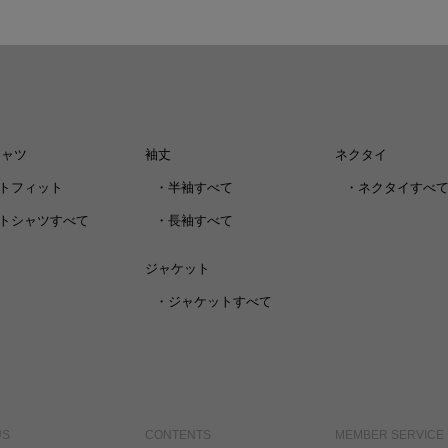
シャツ
袖丈
ネクタイ
トフィット
・
半袖すべて
・
ネクタイすべ
トシャツすべて
・
長袖すべて
ジャケット
・
ジャケットすべて
US
CONTENTS
MEMBER SERVICE