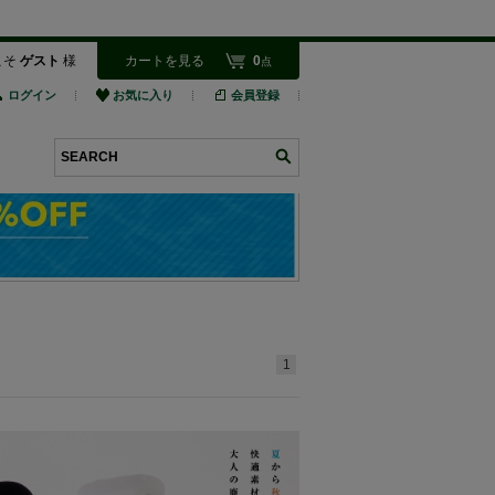
こそ
ゲスト
様
カートを見る
0
点
ログイン
お気に入り
会員登録
検索
1