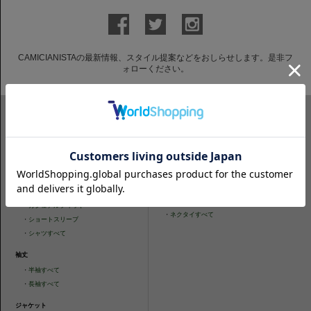
CAMICIANISTAの最新情報、スタイル提案などをおしらせします。是非フ
ォローください。
ITEM SEARCH
シャツ
ニットシャツ
・
スリムフィット
・
タイトフィット
・
タイトフィット
・
ニットシャツすべて
・
レギュラーフィット
ネクタイ
・
カジュアルフィット
・
ネクタイすべて
・
ショートスリーブ
・
シャツすべて
袖丈
・
半袖すべて
・
長袖すべて
ジャケット