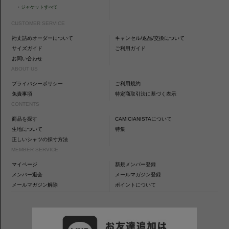
・
ジャケットすべて
CUSTOMER SERVICE
裄丈詰めオーダーについて
キャンセル/返品/交換について
サイズガイド
ご利用ガイド
お問い合わせ
ABOUT US
プライバシーポリシー
ご利用規約
免責事項
特定商取引法に基づく表示
CONTENTS
商品を探す
CAMICIANISTAについて
生地について
特集
正しいシャツの採寸方法
MEMBER SERVICE
マイページ
新規メンバー登録
メンバー退会
メールマガジン登録
メールマガジン解除
ポイントについて